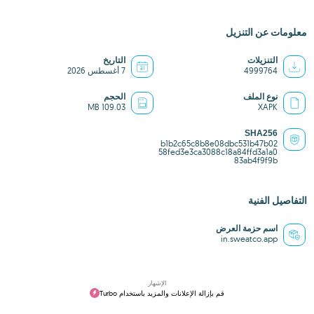
معلومات عن التنزيل
التنزيلات
التاريخ
4999764
7 أغسطس 2026
نوع الملف
الحجم
109.03 MB
XAPK
SHA256
b1b2c65c8b8e08dbc531b47b02
58fed3e3ca3088c18a84ffd3a1a0
83ab4f9f9b
التفاصيل الفنية
اسم حزمة العرض
in.sweatco.app
الإشهار
قم بإزالة الإعلانات والمزيد باستخدام Turbo