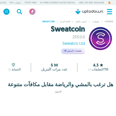
ARES: THE IRON VANGUARD
MY HERO ACADEMIA UNITED SURVIVAL
TICKET HERO
تطبيقات VPN
ALE GD
ANDROID
/
تطبيقات
/
أسلوب الحياة
/
اللياقة البدنية
/
SWEATCOIN
Sweatcoin
253.0.0
Sweatco Ltd
تطبيقات المشي
#1
5 M
4.3
عدد مرات التنزيل
756
التعليقات
الحماية
هل ترغب بالمشي والرياضة مقابل مكافآت متنوعة
الإشهار