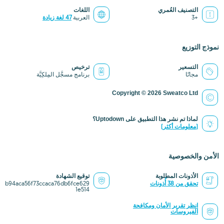
التصنيف العُمري
اللغات
+3
العربية
47 لغة زيادة
نموذج التوزيع
التسعير
ترخيص
مجانًا
برنامج مسجَّل المِلكِيَّة
Copyright © 2026 Sweatco Ltd
لماذا تم نشر هذا التطبيق على Uptodown؟
(معلومات أكثر)
الأمن والخصوصية
الأذونات المطلوبة
توقيع الشهادة
تحقق من 38 أُذونات
b94aca56f73ccaca76db6fce629
1e514
انظر تقرير الأمان ومكافحة
الفيروسات