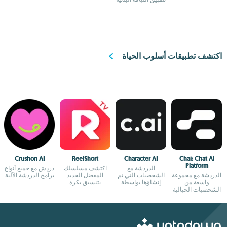
بسهولة مع هذا
التطبيق
اكتشف تطبيقات أسلوب الحياة
Crushon AI
ReelShort
Character AI
Chai: Chat AI
Platform
الدردشة مع
اكتشف مسلسلك
دردِش مع جميع أنواع
الدردشة مع مجموعة
الشخصيات التي تم
المفضل الجديد
برامج الدردشة الآلية
واسعة من
إنشاؤها بواسطة
بتنسيق بكرة
الشخصيات الخيالية
الذكاء الاصطناعي