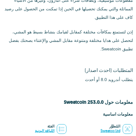
مقطوعات موسيقية، وبطاقات شراء على أمازون، وغيرها من الأشياء
المماثلة والتي يمكنك تحصيلها في الحين إذا تمكنت من الحصول على رصيد
كاف على هذا التطبيق.
إذن لتستمتع بمكافآت مختلفة كمقابل لقيامك بنشاط بسيط هو المشي،
لتحصل على هدايا مختلفة ومتنوعة مقابل المشي والإعتناء بصحتك بفضل
تطبيق Sweatcoin.
المتطلبات
(احدث اصدار)
يتطلب أندرويد 8.0 أو أحدث
معلومات حول Sweatcoin 253.0.0
معلومات اساسية
المُطوِّر
الفئة
Sweatco Ltd
اللياقة البدنية