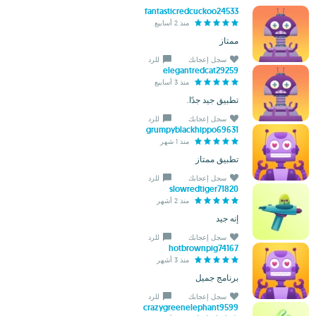
fantasticredcuckoo24533
منذ 2 أسابيع
ممتاز
سجل إعجابك
للرد
elegantredcat29259
منذ 3 أسابيع
تطبيق جيد جدًا.
سجل إعجابك
للرد
grumpyblackhippo69631
منذ 1 شهر
تطبيق ممتاز
سجل إعجابك
للرد
slowredtiger71820
منذ 2 أشهر
إنه جيد
سجل إعجابك
للرد
hotbrownpig74167
منذ 3 أشهر
برنامج جميل
سجل إعجابك
للرد
crazygreenelephant9599