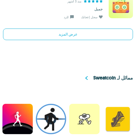
منذ 3 أشهر
جميل
سجل إعجابك
للرد
عرض المزيد
مماثل لـ Sweatcoin