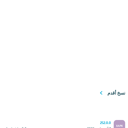
نسخ أقدم
252.0.0
XAPK